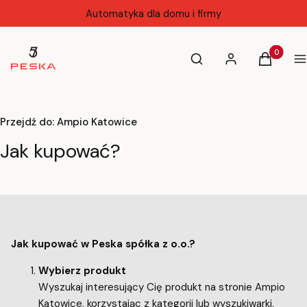
Automatyka dla domu i firmy
Otwórz wyszukiwarkę
Produkty 
Szukaj
Zaloguj się
Koszyk
M
Przejdź do:
Ampio Katowice
Jak kupować?
Jak kupować w Peska spółka z o.o.?
Wybierz produkt
Wyszukaj interesujący Cię produkt na stronie Ampio
Katowice, korzystając z kategorii lub wyszukiwarki.