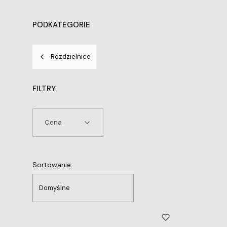
PODKATEGORIE
Rozdzielnice
FILTRY
Cena
Koniec filtrów
Lista produktów
Sortowanie:
Domyślne