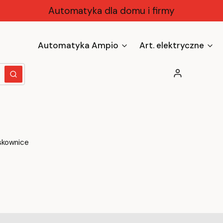
Automatyka dla domu i firmy
Automatyka Ampio
Art. elektryczne
Zaloguj się
yczyść
Szukaj
kownice