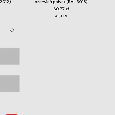
 2012)
czerwień połysk (RAL 3018)
Cena
60,77 zł
Cena
49,41 zł