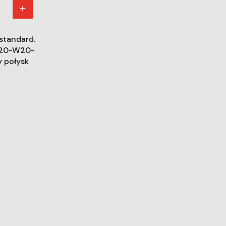
standard.
-H20-W20-
 połysk