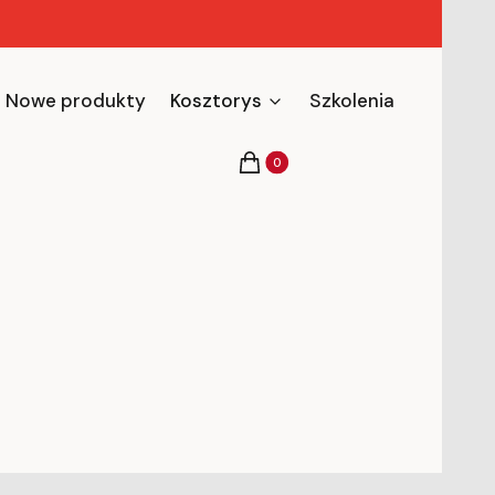
Nowe produkty
Kosztorys
Szkolenia
Produkty w koszyku: 0. Zobacz s
Koszyk