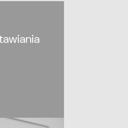
tawiania
.