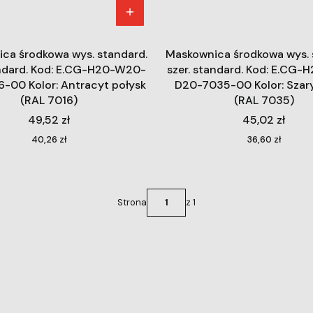
ca środkowa wys. standard.
Maskownica środkowa wys. 
andard. Kod: E.CG-H20-W20-
szer. standard. Kod: E.CG
-00 Kolor: Antracyt połysk
D20-7035-00 Kolor: Szary
(RAL 7016)
(RAL 7035)
Cena
Cena
49,52 zł
45,02 zł
Cena
Cena
40,26 zł
36,60 zł
Strona
z 1