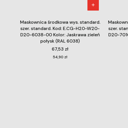
Maskownica środkowa wys. standard.
Maskowni
szer. standard. Kod: E.CG-H20-W20-
szer. st
D20-6038-00 Kolor: Jaskrawa zieleń
D20-7016
połysk (RAL 6038)
Cena
67,53 zł
Cena
54,90 zł